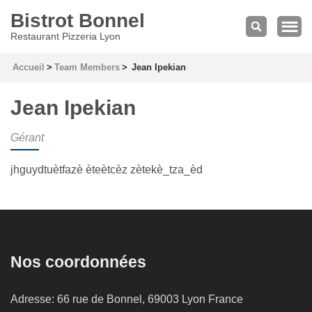
Bistrot Bonnel
Restaurant Pizzeria Lyon
Accueil
>
Team Members
>
Jean Ipekian
Jean Ipekian
Gérant
jhguydtuètfazè èteètcèz zètekè_tza_èd
Nos coordonnées
Adresse: 66 rue de Bonnel, 69003 Lyon France